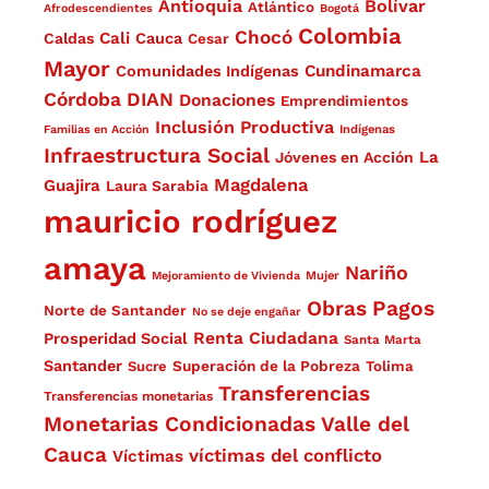
Antioquia
Bolívar
Atlántico
Afrodescendientes
Bogotá
Colombia
Chocó
Cali
Caldas
Cauca
Cesar
Mayor
Cundinamarca
Comunidades Indígenas
Córdoba
DIAN
Donaciones
Emprendimientos
Inclusión Productiva
Familias en Acción
Indígenas
Infraestructura Social
La
Jóvenes en Acción
Magdalena
Guajira
Laura Sarabia
mauricio rodríguez
amaya
Nariño
Mejoramiento de Vivienda
Mujer
Obras
Pagos
Norte de Santander
No se deje engañar
Renta Ciudadana
Prosperidad Social
Santa Marta
Santander
Superación de la Pobreza
Sucre
Tolima
Transferencias
Transferencias monetarias
Monetarias Condicionadas
Valle del
Cauca
víctimas del conflicto
Víctimas