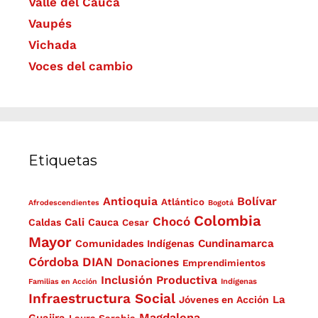
Valle del Cauca
Vaupés
Vichada
Voces del cambio
Etiquetas
Antioquia
Bolívar
Atlántico
Afrodescendientes
Bogotá
Colombia
Chocó
Cali
Caldas
Cauca
Cesar
Mayor
Cundinamarca
Comunidades Indígenas
Córdoba
DIAN
Donaciones
Emprendimientos
Inclusión Productiva
Familias en Acción
Indígenas
Infraestructura Social
La
Jóvenes en Acción
Magdalena