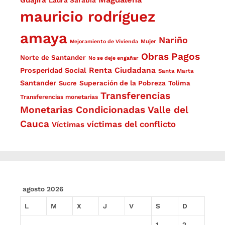
Guajira
Laura Sarabia
mauricio rodríguez
amaya
Nariño
Mejoramiento de Vivienda
Mujer
Obras
Pagos
Norte de Santander
No se deje engañar
Renta Ciudadana
Prosperidad Social
Santa Marta
Santander
Superación de la Pobreza
Sucre
Tolima
Transferencias
Transferencias monetarias
Monetarias Condicionadas
Valle del
Cauca
víctimas del conflicto
Víctimas
agosto 2026
L
M
X
J
V
S
D
1
2