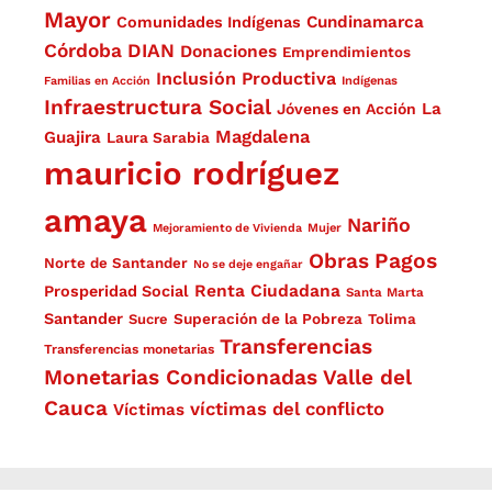
Mayor
Cundinamarca
Comunidades Indígenas
Córdoba
DIAN
Donaciones
Emprendimientos
Inclusión Productiva
Familias en Acción
Indígenas
Infraestructura Social
La
Jóvenes en Acción
Magdalena
Guajira
Laura Sarabia
mauricio rodríguez
amaya
Nariño
Mejoramiento de Vivienda
Mujer
Obras
Pagos
Norte de Santander
No se deje engañar
Renta Ciudadana
Prosperidad Social
Santa Marta
Santander
Superación de la Pobreza
Sucre
Tolima
Transferencias
Transferencias monetarias
Monetarias Condicionadas
Valle del
Cauca
víctimas del conflicto
Víctimas