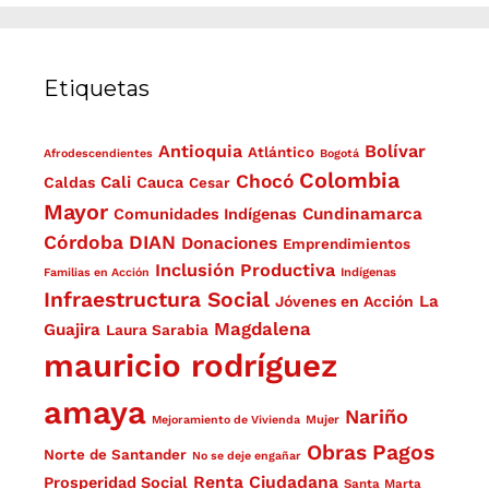
Etiquetas
Antioquia
Bolívar
Atlántico
Afrodescendientes
Bogotá
Colombia
Chocó
Cali
Caldas
Cauca
Cesar
Mayor
Cundinamarca
Comunidades Indígenas
Córdoba
DIAN
Donaciones
Emprendimientos
Inclusión Productiva
Familias en Acción
Indígenas
Infraestructura Social
La
Jóvenes en Acción
Magdalena
Guajira
Laura Sarabia
mauricio rodríguez
amaya
Nariño
Mejoramiento de Vivienda
Mujer
Obras
Pagos
Norte de Santander
No se deje engañar
Renta Ciudadana
Prosperidad Social
Santa Marta