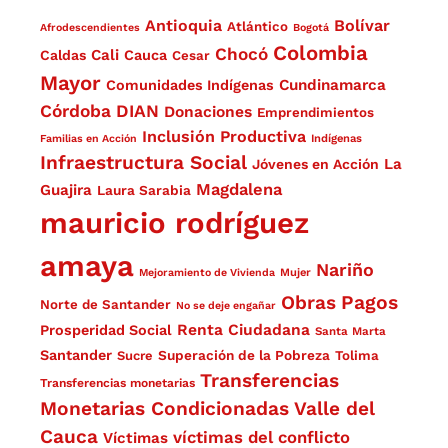
Antioquia
Bolívar
Atlántico
Afrodescendientes
Bogotá
Colombia
Chocó
Cali
Caldas
Cauca
Cesar
Mayor
Cundinamarca
Comunidades Indígenas
Córdoba
DIAN
Donaciones
Emprendimientos
Inclusión Productiva
Familias en Acción
Indígenas
Infraestructura Social
La
Jóvenes en Acción
Magdalena
Guajira
Laura Sarabia
mauricio rodríguez
amaya
Nariño
Mejoramiento de Vivienda
Mujer
Obras
Pagos
Norte de Santander
No se deje engañar
Renta Ciudadana
Prosperidad Social
Santa Marta
Santander
Superación de la Pobreza
Sucre
Tolima
Transferencias
Transferencias monetarias
Monetarias Condicionadas
Valle del
Cauca
víctimas del conflicto
Víctimas