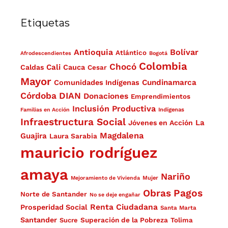
Etiquetas
Antioquia
Bolívar
Atlántico
Afrodescendientes
Bogotá
Colombia
Chocó
Cali
Caldas
Cauca
Cesar
Mayor
Cundinamarca
Comunidades Indígenas
Córdoba
DIAN
Donaciones
Emprendimientos
Inclusión Productiva
Familias en Acción
Indígenas
Infraestructura Social
La
Jóvenes en Acción
Magdalena
Guajira
Laura Sarabia
mauricio rodríguez
amaya
Nariño
Mejoramiento de Vivienda
Mujer
Obras
Pagos
Norte de Santander
No se deje engañar
Renta Ciudadana
Prosperidad Social
Santa Marta
Santander
Superación de la Pobreza
Sucre
Tolima