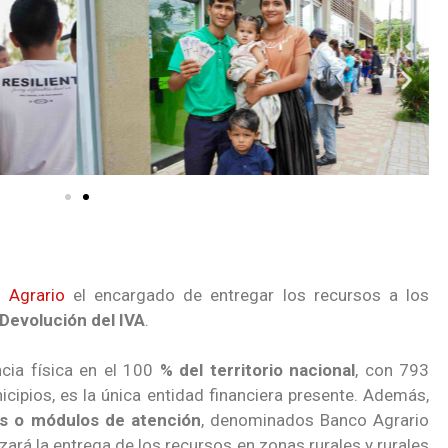
 Agrario
el encargado de entregar los recursos a los
Devolución del IVA
.
cia física en el 100
% del territorio nacional
, con 793
icipios, es la única entidad financiera presente. Además,
as o módulos de atención
, denominados Banco Agrario
zará la entrega de los recursos en zonas rurales y rurales