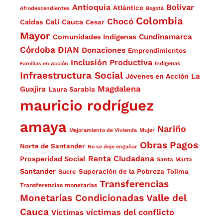
Antioquia
Bolívar
Atlántico
Afrodescendientes
Bogotá
Colombia
Chocó
Cali
Caldas
Cauca
Cesar
Mayor
Cundinamarca
Comunidades Indígenas
Córdoba
DIAN
Donaciones
Emprendimientos
Inclusión Productiva
Familias en Acción
Indígenas
Infraestructura Social
La
Jóvenes en Acción
Magdalena
Guajira
Laura Sarabia
mauricio rodríguez
amaya
Nariño
Mejoramiento de Vivienda
Mujer
Obras
Pagos
Norte de Santander
No se deje engañar
Renta Ciudadana
Prosperidad Social
Santa Marta
Santander
Superación de la Pobreza
Sucre
Tolima
Transferencias
Transferencias monetarias
Monetarias Condicionadas
Valle del
Cauca
víctimas del conflicto
Víctimas