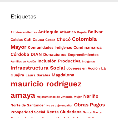
Etiquetas
Antioquia
Bolívar
Atlántico
Afrodescendientes
Bogotá
Colombia
Chocó
Cali
Caldas
Cauca
Cesar
Mayor
Cundinamarca
Comunidades Indígenas
Córdoba
DIAN
Donaciones
Emprendimientos
Inclusión Productiva
Familias en Acción
Indígenas
Infraestructura Social
La
Jóvenes en Acción
Magdalena
Guajira
Laura Sarabia
mauricio rodríguez
amaya
Nariño
Mejoramiento de Vivienda
Mujer
Obras
Pagos
Norte de Santander
No se deje engañar
Renta Ciudadana
Prosperidad Social
Santa Marta