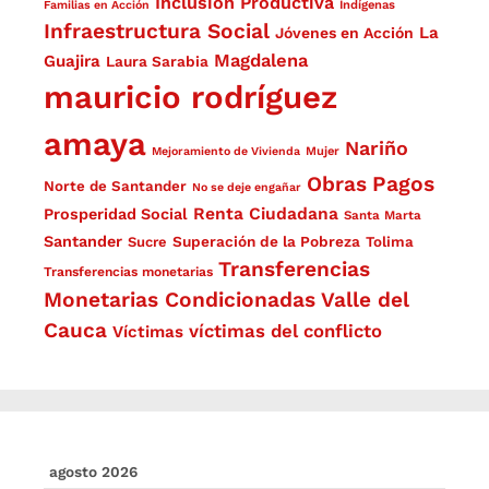
Inclusión Productiva
Familias en Acción
Indígenas
Infraestructura Social
La
Jóvenes en Acción
Magdalena
Guajira
Laura Sarabia
mauricio rodríguez
amaya
Nariño
Mejoramiento de Vivienda
Mujer
Obras
Pagos
Norte de Santander
No se deje engañar
Renta Ciudadana
Prosperidad Social
Santa Marta
Santander
Superación de la Pobreza
Sucre
Tolima
Transferencias
Transferencias monetarias
Monetarias Condicionadas
Valle del
Cauca
víctimas del conflicto
Víctimas
agosto 2026