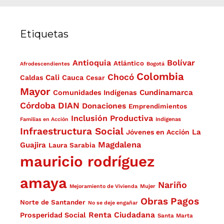
Etiquetas
Antioquia
Bolívar
Atlántico
Afrodescendientes
Bogotá
Colombia
Chocó
Cali
Caldas
Cauca
Cesar
Mayor
Cundinamarca
Comunidades Indígenas
Córdoba
DIAN
Donaciones
Emprendimientos
Inclusión Productiva
Familias en Acción
Indígenas
Infraestructura Social
La
Jóvenes en Acción
Magdalena
Guajira
Laura Sarabia
mauricio rodríguez
amaya
Nariño
Mejoramiento de Vivienda
Mujer
Obras
Pagos
Norte de Santander
No se deje engañar
Renta Ciudadana
Prosperidad Social
Santa Marta