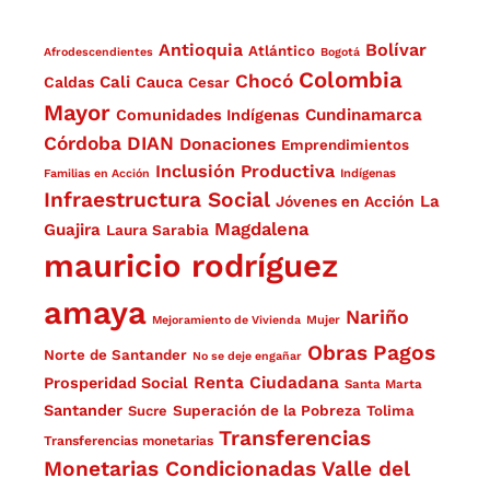
Antioquia
Bolívar
Atlántico
Afrodescendientes
Bogotá
Colombia
Chocó
Cali
Caldas
Cauca
Cesar
Mayor
Cundinamarca
Comunidades Indígenas
Córdoba
DIAN
Donaciones
Emprendimientos
Inclusión Productiva
Familias en Acción
Indígenas
Infraestructura Social
La
Jóvenes en Acción
Magdalena
Guajira
Laura Sarabia
mauricio rodríguez
amaya
Nariño
Mejoramiento de Vivienda
Mujer
Obras
Pagos
Norte de Santander
No se deje engañar
Renta Ciudadana
Prosperidad Social
Santa Marta
Santander
Superación de la Pobreza
Sucre
Tolima
Transferencias
Transferencias monetarias
Monetarias Condicionadas
Valle del