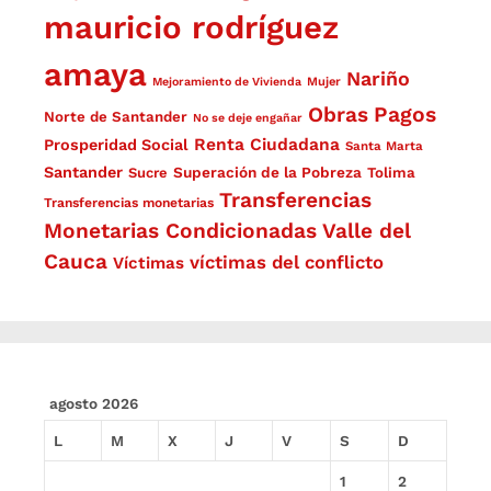
mauricio rodríguez
amaya
Nariño
Mejoramiento de Vivienda
Mujer
Obras
Pagos
Norte de Santander
No se deje engañar
Renta Ciudadana
Prosperidad Social
Santa Marta
Santander
Superación de la Pobreza
Sucre
Tolima
Transferencias
Transferencias monetarias
Monetarias Condicionadas
Valle del
Cauca
víctimas del conflicto
Víctimas
agosto 2026
L
M
X
J
V
S
D
1
2