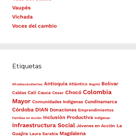
Vaupés
Vichada
Voces del cambio
Etiquetas
Antioquia
Bolívar
Atlántico
Afrodescendientes
Bogotá
Colombia
Chocó
Cali
Caldas
Cauca
Cesar
Mayor
Cundinamarca
Comunidades Indígenas
Córdoba
DIAN
Donaciones
Emprendimientos
Inclusión Productiva
Familias en Acción
Indígenas
Infraestructura Social
La
Jóvenes en Acción
Magdalena
Guajira
Laura Sarabia