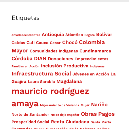
Etiquetas
Antioquia
Bolívar
Atlántico
Afrodescendientes
Bogotá
Colombia
Chocó
Cali
Caldas
Cauca
Cesar
Mayor
Cundinamarca
Comunidades Indígenas
Córdoba
DIAN
Donaciones
Emprendimientos
Inclusión Productiva
Familias en Acción
Indígenas
Infraestructura Social
La
Jóvenes en Acción
Magdalena
Guajira
Laura Sarabia
mauricio rodríguez
amaya
Nariño
Mejoramiento de Vivienda
Mujer
Obras
Pagos
Norte de Santander
No se deje engañar
Renta Ciudadana
Prosperidad Social
Santa Marta
Superación de la Pobreza