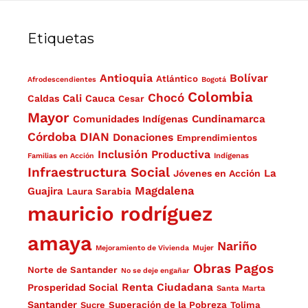
Etiquetas
Antioquia
Bolívar
Atlántico
Afrodescendientes
Bogotá
Colombia
Chocó
Cali
Caldas
Cauca
Cesar
Mayor
Cundinamarca
Comunidades Indígenas
Córdoba
DIAN
Donaciones
Emprendimientos
Inclusión Productiva
Familias en Acción
Indígenas
Infraestructura Social
La
Jóvenes en Acción
Magdalena
Guajira
Laura Sarabia
mauricio rodríguez
amaya
Nariño
Mejoramiento de Vivienda
Mujer
Obras
Pagos
Norte de Santander
No se deje engañar
Renta Ciudadana
Prosperidad Social
Santa Marta
Santander
Superación de la Pobreza
Sucre
Tolima