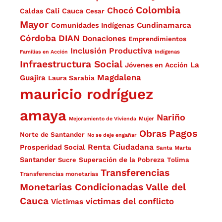
Colombia
Chocó
Cali
Caldas
Cauca
Cesar
Mayor
Cundinamarca
Comunidades Indígenas
Córdoba
DIAN
Donaciones
Emprendimientos
Inclusión Productiva
Familias en Acción
Indígenas
Infraestructura Social
La
Jóvenes en Acción
Magdalena
Guajira
Laura Sarabia
mauricio rodríguez
amaya
Nariño
Mejoramiento de Vivienda
Mujer
Obras
Pagos
Norte de Santander
No se deje engañar
Renta Ciudadana
Prosperidad Social
Santa Marta
Santander
Superación de la Pobreza
Sucre
Tolima
Transferencias
Transferencias monetarias
Monetarias Condicionadas
Valle del
Cauca
víctimas del conflicto
Víctimas