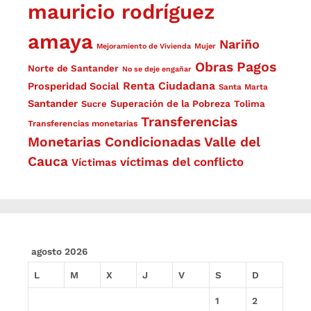
mauricio rodríguez
amaya
Nariño
Mejoramiento de Vivienda
Mujer
Obras
Pagos
Norte de Santander
No se deje engañar
Renta Ciudadana
Prosperidad Social
Santa Marta
Santander
Superación de la Pobreza
Sucre
Tolima
Transferencias
Transferencias monetarias
Monetarias Condicionadas
Valle del
Cauca
víctimas del conflicto
Víctimas
agosto 2026
L
M
X
J
V
S
D
1
2