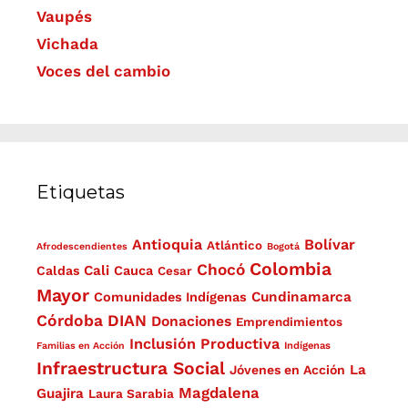
Vaupés
Vichada
Voces del cambio
Etiquetas
Antioquia
Bolívar
Atlántico
Afrodescendientes
Bogotá
Colombia
Chocó
Cali
Caldas
Cauca
Cesar
Mayor
Cundinamarca
Comunidades Indígenas
Córdoba
DIAN
Donaciones
Emprendimientos
Inclusión Productiva
Familias en Acción
Indígenas
Infraestructura Social
La
Jóvenes en Acción
Magdalena
Guajira
Laura Sarabia