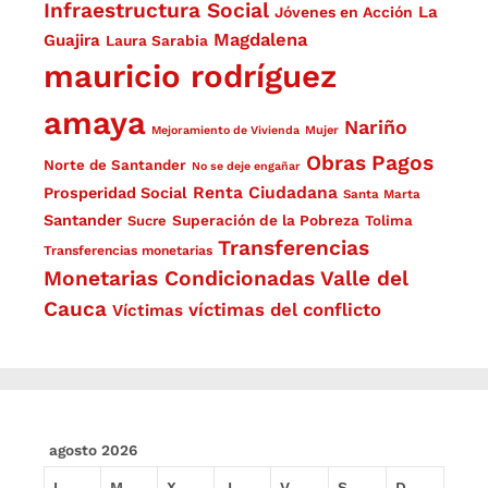
Infraestructura Social
La
Jóvenes en Acción
Magdalena
Guajira
Laura Sarabia
mauricio rodríguez
amaya
Nariño
Mejoramiento de Vivienda
Mujer
Obras
Pagos
Norte de Santander
No se deje engañar
Renta Ciudadana
Prosperidad Social
Santa Marta
Santander
Superación de la Pobreza
Sucre
Tolima
Transferencias
Transferencias monetarias
Monetarias Condicionadas
Valle del
Cauca
víctimas del conflicto
Víctimas
agosto 2026
L
M
X
J
V
S
D