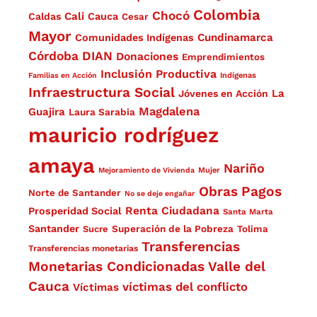
Colombia
Chocó
Cali
Caldas
Cauca
Cesar
Mayor
Cundinamarca
Comunidades Indígenas
Córdoba
DIAN
Donaciones
Emprendimientos
Inclusión Productiva
Familias en Acción
Indígenas
Infraestructura Social
La
Jóvenes en Acción
Magdalena
Guajira
Laura Sarabia
mauricio rodríguez
amaya
Nariño
Mejoramiento de Vivienda
Mujer
Obras
Pagos
Norte de Santander
No se deje engañar
Renta Ciudadana
Prosperidad Social
Santa Marta
Santander
Superación de la Pobreza
Sucre
Tolima
Transferencias
Transferencias monetarias
Monetarias Condicionadas
Valle del
Cauca
víctimas del conflicto
Víctimas