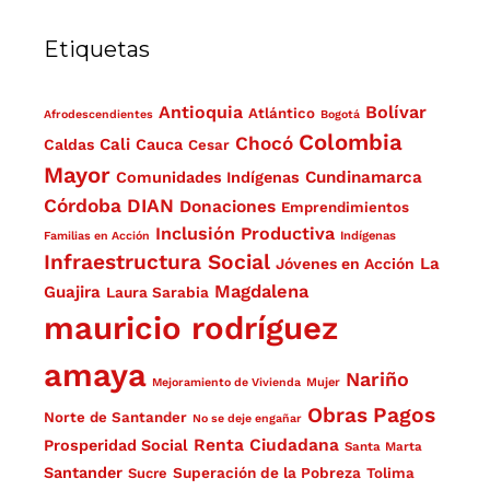
Etiquetas
Antioquia
Bolívar
Atlántico
Afrodescendientes
Bogotá
Colombia
Chocó
Cali
Caldas
Cauca
Cesar
Mayor
Cundinamarca
Comunidades Indígenas
Córdoba
DIAN
Donaciones
Emprendimientos
Inclusión Productiva
Familias en Acción
Indígenas
Infraestructura Social
La
Jóvenes en Acción
Magdalena
Guajira
Laura Sarabia
mauricio rodríguez
amaya
Nariño
Mejoramiento de Vivienda
Mujer
Obras
Pagos
Norte de Santander
No se deje engañar
Renta Ciudadana
Prosperidad Social
Santa Marta
Santander
Superación de la Pobreza
Sucre
Tolima