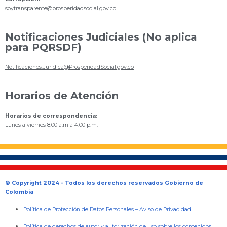
s
oytransparente@prosperidadsocial.gov.co
Notificaciones Judiciales (No aplica
para PQRSDF)
Notificaciones.Juridica@ProsperidadSocial.gov.co
Horarios de Atención
Horarios de correspondencia:
Lunes a viernes 8:00 a.m a 4:00 p.m.
© Copyright 2024 – Todos los derechos reservados Gobierno de
Colombia
Política de Protección de Datos Personales
–
Aviso de Privacidad
Política de derechos de autor y autorización de uso sobre los contenidos