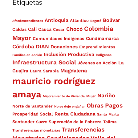
Etiquetas
Antioquia
Bolívar
Atlántico
Afrodescendientes
Bogotá
Colombia
Chocó
Cali
Caldas
Cauca
Cesar
Mayor
Cundinamarca
Comunidades Indígenas
Córdoba
DIAN
Donaciones
Emprendimientos
Inclusión Productiva
Familias en Acción
Indígenas
Infraestructura Social
La
Jóvenes en Acción
Magdalena
Guajira
Laura Sarabia
mauricio rodríguez
amaya
Nariño
Mejoramiento de Vivienda
Mujer
Obras
Pagos
Norte de Santander
No se deje engañar
Renta Ciudadana
Prosperidad Social
Santa Marta
Santander
Superación de la Pobreza
Sucre
Tolima
Transferencias
Transferencias monetarias