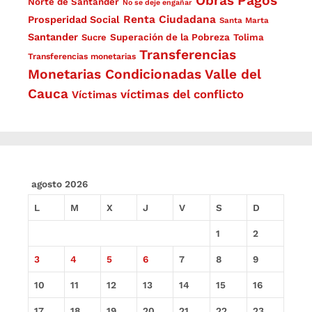
Obras
Pagos
Norte de Santander
No se deje engañar
Renta Ciudadana
Prosperidad Social
Santa Marta
Santander
Superación de la Pobreza
Sucre
Tolima
Transferencias
Transferencias monetarias
Monetarias Condicionadas
Valle del
Cauca
víctimas del conflicto
Víctimas
agosto 2026
L
M
X
J
V
S
D
1
2
3
4
5
6
7
8
9
10
11
12
13
14
15
16
17
18
19
20
21
22
23