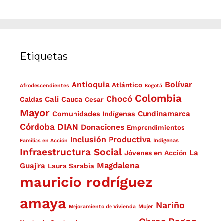
Etiquetas
Antioquia
Bolívar
Atlántico
Afrodescendientes
Bogotá
Colombia
Chocó
Cali
Caldas
Cauca
Cesar
Mayor
Cundinamarca
Comunidades Indígenas
Córdoba
DIAN
Donaciones
Emprendimientos
Inclusión Productiva
Familias en Acción
Indígenas
Infraestructura Social
La
Jóvenes en Acción
Magdalena
Guajira
Laura Sarabia
mauricio rodríguez
amaya
Nariño
Mejoramiento de Vivienda
Mujer