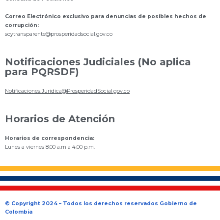
Correo Electrónico exclusivo para denuncias de posibles hechos de
corrupción:
s
oytransparente@prosperidadsocial.gov.co
Notificaciones Judiciales (No aplica
para PQRSDF)
Notificaciones.Juridica@ProsperidadSocial.gov.co
Horarios de Atención
Horarios de correspondencia:
Lunes a viernes 8:00 a.m a 4:00 p.m.
© Copyright 2024 – Todos los derechos reservados Gobierno de
Colombia