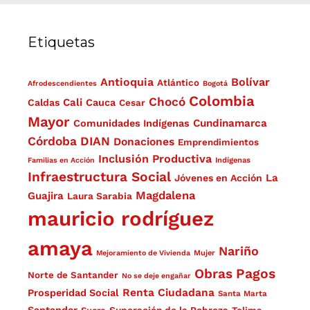
Etiquetas
Antioquia
Bolívar
Atlántico
Afrodescendientes
Bogotá
Colombia
Chocó
Cali
Caldas
Cauca
Cesar
Mayor
Cundinamarca
Comunidades Indígenas
Córdoba
DIAN
Donaciones
Emprendimientos
Inclusión Productiva
Familias en Acción
Indígenas
Infraestructura Social
La
Jóvenes en Acción
Magdalena
Guajira
Laura Sarabia
mauricio rodríguez
amaya
Nariño
Mejoramiento de Vivienda
Mujer
Obras
Pagos
Norte de Santander
No se deje engañar
Renta Ciudadana
Prosperidad Social
Santa Marta