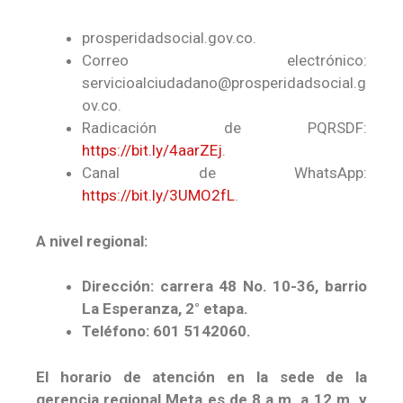
prosperidadsocial.gov.co.
Correo electrónico:
servicioalciudadano@prosperidadsocial.g
ov.co.
Radicación de PQRSDF:
https://bit.ly/4aarZEj
.
Canal de WhatsApp:
https://bit.ly/3UMO2fL
.
A nivel regional:
Dirección:
c
arrera 48 No. 10-36, barrio
La Esperanza, 2° etapa.
Teléfono:
601 5142060.
El horario de atención en la sede de la
gerencia regional Meta es de 8 a.m. a 12 m. y