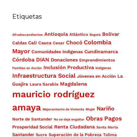
Etiquetas
Antioquia
Bolívar
Atlántico
Afrodescendientes
Bogotá
Colombia
Chocó
Cali
Caldas
Cauca
Cesar
Mayor
Cundinamarca
Comunidades Indígenas
Córdoba
DIAN
Donaciones
Emprendimientos
Inclusión Productiva
Familias en Acción
Indígenas
Infraestructura Social
La
Jóvenes en Acción
Magdalena
Guajira
Laura Sarabia
mauricio rodríguez
amaya
Nariño
Mejoramiento de Vivienda
Mujer
Obras
Pagos
Norte de Santander
No se deje engañar
Renta Ciudadana
Prosperidad Social
Santa Marta
Santander
Superación de la Pobreza
Sucre
Tolima