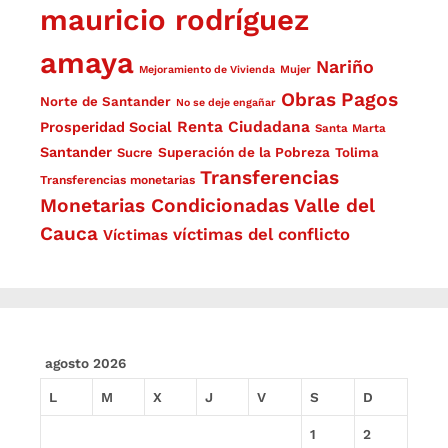
mauricio rodríguez
amaya
Nariño
Mejoramiento de Vivienda
Mujer
Obras
Pagos
Norte de Santander
No se deje engañar
Renta Ciudadana
Prosperidad Social
Santa Marta
Santander
Superación de la Pobreza
Sucre
Tolima
Transferencias
Transferencias monetarias
Monetarias Condicionadas
Valle del
Cauca
víctimas del conflicto
Víctimas
agosto 2026
L
M
X
J
V
S
D
1
2