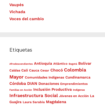
Vaupés
Vichada
Voces del cambio
Etiquetas
Antioquia
Bolívar
Atlántico
Afrodescendientes
Bogotá
Colombia
Chocó
Cali
Caldas
Cauca
Cesar
Mayor
Cundinamarca
Comunidades Indígenas
Córdoba
DIAN
Donaciones
Emprendimientos
Inclusión Productiva
Familias en Acción
Indígenas
Infraestructura Social
La
Jóvenes en Acción
Magdalena
Guajira
Laura Sarabia