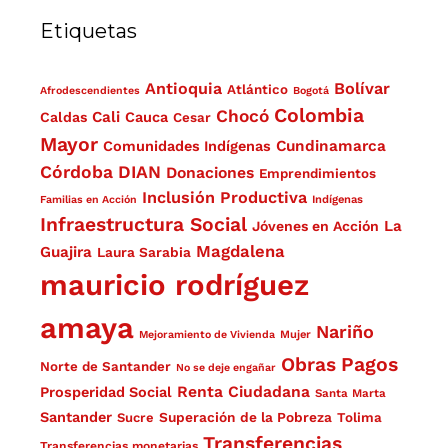
Etiquetas
Antioquia
Bolívar
Atlántico
Afrodescendientes
Bogotá
Colombia
Chocó
Cali
Caldas
Cauca
Cesar
Mayor
Cundinamarca
Comunidades Indígenas
Córdoba
DIAN
Donaciones
Emprendimientos
Inclusión Productiva
Familias en Acción
Indígenas
Infraestructura Social
La
Jóvenes en Acción
Magdalena
Guajira
Laura Sarabia
mauricio rodríguez
amaya
Nariño
Mejoramiento de Vivienda
Mujer
Obras
Pagos
Norte de Santander
No se deje engañar
Renta Ciudadana
Prosperidad Social
Santa Marta
Santander
Superación de la Pobreza
Sucre
Tolima
Transferencias
Transferencias monetarias