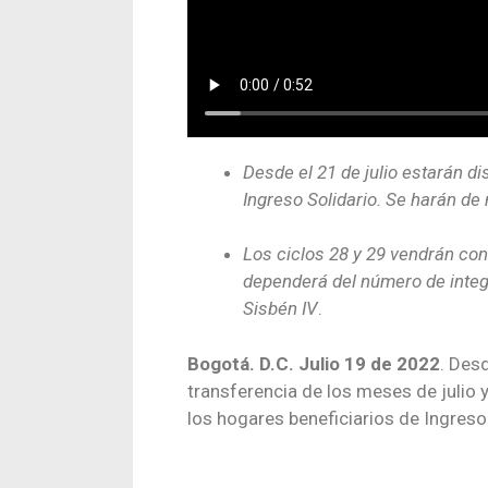
Desde el 21 de julio estarán di
Ingreso Solidario. Se harán d
Los ciclos 28 y 29 vendrán con
dependerá del número de integr
Sisbén IV
.
Bogotá. D.C. Julio 19 de 2022
. Desd
transferencia de los meses de julio 
los hogares beneficiarios de Ingreso 