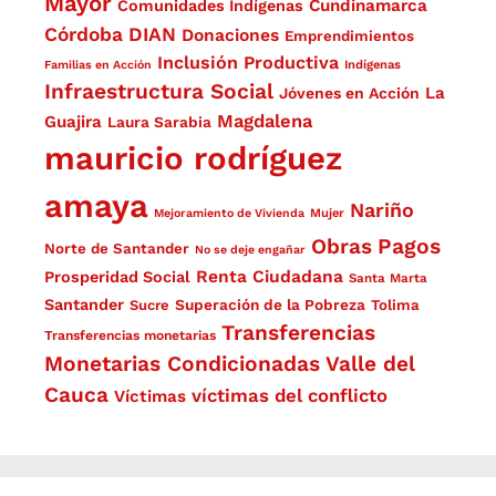
Mayor
Cundinamarca
Comunidades Indígenas
Córdoba
DIAN
Donaciones
Emprendimientos
Inclusión Productiva
Familias en Acción
Indígenas
Infraestructura Social
La
Jóvenes en Acción
Magdalena
Guajira
Laura Sarabia
mauricio rodríguez
amaya
Nariño
Mejoramiento de Vivienda
Mujer
Obras
Pagos
Norte de Santander
No se deje engañar
Renta Ciudadana
Prosperidad Social
Santa Marta
Santander
Superación de la Pobreza
Sucre
Tolima
Transferencias
Transferencias monetarias
Monetarias Condicionadas
Valle del
Cauca
víctimas del conflicto
Víctimas