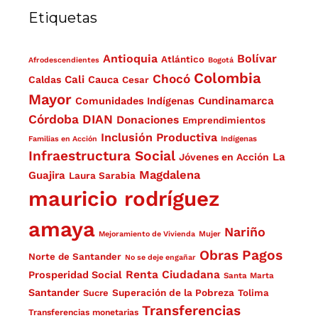
Etiquetas
Antioquia
Bolívar
Atlántico
Afrodescendientes
Bogotá
Colombia
Chocó
Cali
Caldas
Cauca
Cesar
Mayor
Cundinamarca
Comunidades Indígenas
Córdoba
DIAN
Donaciones
Emprendimientos
Inclusión Productiva
Familias en Acción
Indígenas
Infraestructura Social
La
Jóvenes en Acción
Magdalena
Guajira
Laura Sarabia
mauricio rodríguez
amaya
Nariño
Mejoramiento de Vivienda
Mujer
Obras
Pagos
Norte de Santander
No se deje engañar
Renta Ciudadana
Prosperidad Social
Santa Marta
Santander
Superación de la Pobreza
Sucre
Tolima
Transferencias
Transferencias monetarias