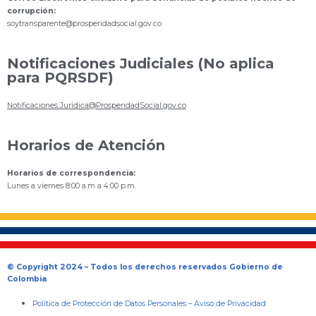
corrupción:
s
oytransparente@prosperidadsocial.gov.co
Notificaciones Judiciales (No aplica
para PQRSDF)
Notificaciones.Juridica@ProsperidadSocial.gov.co
Horarios de Atención
Horarios de correspondencia:
Lunes a viernes 8:00 a.m a 4:00 p.m.
© Copyright 2024 – Todos los derechos reservados Gobierno de
Colombia
Política de Protección de Datos Personales
–
Aviso de Privacidad