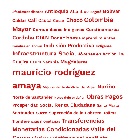
Antioquia
Bolívar
Atlántico
Afrodescendientes
Bogotá
Colombia
Chocó
Cali
Caldas
Cauca
Cesar
Mayor
Cundinamarca
Comunidades Indígenas
Córdoba
DIAN
Donaciones
Emprendimientos
Inclusión Productiva
Familias en Acción
Indígenas
Infraestructura Social
La
Jóvenes en Acción
Magdalena
Guajira
Laura Sarabia
mauricio rodríguez
amaya
Nariño
Mejoramiento de Vivienda
Mujer
Obras
Pagos
Norte de Santander
No se deje engañar
Renta Ciudadana
Prosperidad Social
Santa Marta
Santander
Superación de la Pobreza
Sucre
Tolima
Transferencias
Transferencias monetarias
Monetarias Condicionadas
Valle del
Cauca
víctimas del conflicto