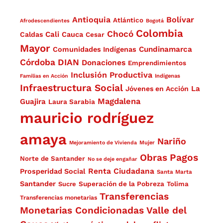
Antioquia
Bolívar
Atlántico
Afrodescendientes
Bogotá
Colombia
Chocó
Cali
Caldas
Cauca
Cesar
Mayor
Cundinamarca
Comunidades Indígenas
Córdoba
DIAN
Donaciones
Emprendimientos
Inclusión Productiva
Familias en Acción
Indígenas
Infraestructura Social
La
Jóvenes en Acción
Magdalena
Guajira
Laura Sarabia
mauricio rodríguez
amaya
Nariño
Mejoramiento de Vivienda
Mujer
Obras
Pagos
Norte de Santander
No se deje engañar
Renta Ciudadana
Prosperidad Social
Santa Marta
Santander
Superación de la Pobreza
Sucre
Tolima
Transferencias
Transferencias monetarias
Monetarias Condicionadas
Valle del