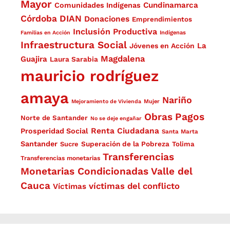
Mayor
Cundinamarca
Comunidades Indígenas
Córdoba
DIAN
Donaciones
Emprendimientos
Inclusión Productiva
Familias en Acción
Indígenas
Infraestructura Social
La
Jóvenes en Acción
Magdalena
Guajira
Laura Sarabia
mauricio rodríguez
amaya
Nariño
Mejoramiento de Vivienda
Mujer
Obras
Pagos
Norte de Santander
No se deje engañar
Renta Ciudadana
Prosperidad Social
Santa Marta
Santander
Superación de la Pobreza
Sucre
Tolima
Transferencias
Transferencias monetarias
Monetarias Condicionadas
Valle del
Cauca
víctimas del conflicto
Víctimas