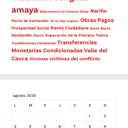
amaya
Nariño
Mejoramiento de Vivienda
Mujer
Obras
Pagos
Norte de Santander
No se deje engañar
Renta Ciudadana
Prosperidad Social
Santa Marta
Santander
Superación de la Pobreza
Sucre
Tolima
Transferencias
Transferencias monetarias
Monetarias Condicionadas
Valle del
Cauca
víctimas del conflicto
Víctimas
agosto 2026
L
M
X
J
V
S
D
1
2
3
4
5
6
7
8
9