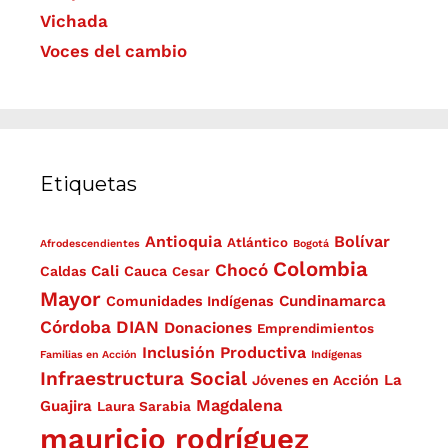
Vichada
Voces del cambio
Etiquetas
Antioquia
Bolívar
Atlántico
Afrodescendientes
Bogotá
Colombia
Chocó
Cali
Caldas
Cauca
Cesar
Mayor
Cundinamarca
Comunidades Indígenas
Córdoba
DIAN
Donaciones
Emprendimientos
Inclusión Productiva
Familias en Acción
Indígenas
Infraestructura Social
La
Jóvenes en Acción
Magdalena
Guajira
Laura Sarabia
mauricio rodríguez