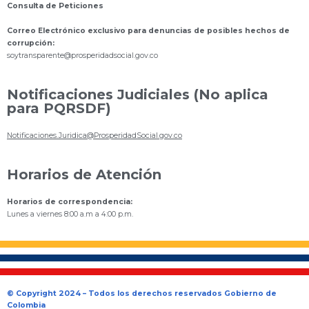
Consulta de Peticiones
Correo Electrónico exclusivo para denuncias de posibles hechos de
corrupción:
s
oytransparente@prosperidadsocial.gov.co
Notificaciones Judiciales (No aplica
para PQRSDF)
Notificaciones.Juridica@ProsperidadSocial.gov.co
Horarios de Atención
Horarios de correspondencia:
Lunes a viernes 8:00 a.m a 4:00 p.m.
© Copyright 2024 – Todos los derechos reservados Gobierno de
Colombia