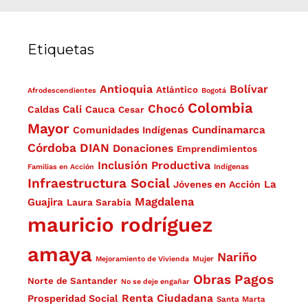
Etiquetas
Antioquia
Bolívar
Atlántico
Afrodescendientes
Bogotá
Colombia
Chocó
Cali
Caldas
Cauca
Cesar
Mayor
Cundinamarca
Comunidades Indígenas
Córdoba
DIAN
Donaciones
Emprendimientos
Inclusión Productiva
Familias en Acción
Indígenas
Infraestructura Social
La
Jóvenes en Acción
Magdalena
Guajira
Laura Sarabia
mauricio rodríguez
amaya
Nariño
Mejoramiento de Vivienda
Mujer
Obras
Pagos
Norte de Santander
No se deje engañar
Renta Ciudadana
Prosperidad Social
Santa Marta