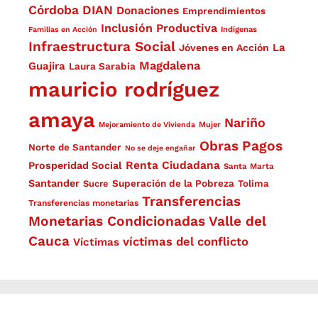
Córdoba
DIAN
Donaciones
Emprendimientos
Inclusión Productiva
Familias en Acción
Indígenas
Infraestructura Social
La
Jóvenes en Acción
Magdalena
Guajira
Laura Sarabia
mauricio rodríguez
amaya
Nariño
Mejoramiento de Vivienda
Mujer
Obras
Pagos
Norte de Santander
No se deje engañar
Renta Ciudadana
Prosperidad Social
Santa Marta
Santander
Superación de la Pobreza
Sucre
Tolima
Transferencias
Transferencias monetarias
Monetarias Condicionadas
Valle del
Cauca
víctimas del conflicto
Víctimas