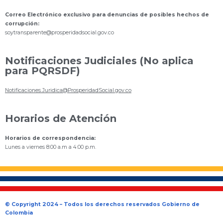
Correo Electrónico exclusivo para denuncias de posibles hechos de
corrupción:
s
oytransparente@prosperidadsocial.gov.co
Notificaciones Judiciales (No aplica
para PQRSDF)
Notificaciones.Juridica@ProsperidadSocial.gov.co
Horarios de Atención
Horarios de correspondencia:
Lunes a viernes 8:00 a.m a 4:00 p.m.
© Copyright 2024 – Todos los derechos reservados Gobierno de
Colombia