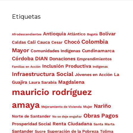
Etiquetas
Antioquia
Bolívar
Atlántico
Afrodescendientes
Bogotá
Colombia
Chocó
Cali
Caldas
Cauca
Cesar
Mayor
Cundinamarca
Comunidades Indígenas
Córdoba
DIAN
Donaciones
Emprendimientos
Inclusión Productiva
Familias en Acción
Indígenas
Infraestructura Social
La
Jóvenes en Acción
Magdalena
Guajira
Laura Sarabia
mauricio rodríguez
amaya
Nariño
Mejoramiento de Vivienda
Mujer
Obras
Pagos
Norte de Santander
No se deje engañar
Renta Ciudadana
Prosperidad Social
Santa Marta
Santander
Superación de la Pobreza
Sucre
Tolima