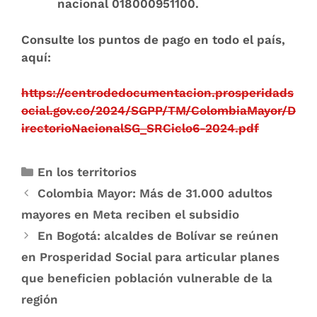
nacional 018000951100.
Consulte los puntos de pago en todo el país,
aquí:
https://centrodedocumentacion.prosperidads
ocial.gov.co/2024/SGPP/TM/ColombiaMayor/D
irectorioNacionalSG_SRCiclo6-2024.pdf
En los territorios
Colombia Mayor: Más de 31.000 adultos
mayores en Meta reciben el subsidio
En Bogotá: alcaldes de Bolívar se reúnen
en Prosperidad Social para articular planes
que beneficien población vulnerable de la
región