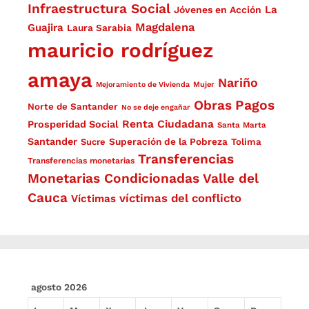
Infraestructura Social
La
Jóvenes en Acción
Magdalena
Guajira
Laura Sarabia
mauricio rodríguez
amaya
Nariño
Mejoramiento de Vivienda
Mujer
Obras
Pagos
Norte de Santander
No se deje engañar
Renta Ciudadana
Prosperidad Social
Santa Marta
Santander
Superación de la Pobreza
Sucre
Tolima
Transferencias
Transferencias monetarias
Monetarias Condicionadas
Valle del
Cauca
víctimas del conflicto
Víctimas
agosto 2026