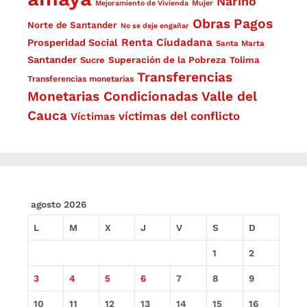
Nariño
Mejoramiento de Vivienda
Mujer
Obras
Pagos
Norte de Santander
No se deje engañar
Renta Ciudadana
Prosperidad Social
Santa Marta
Santander
Superación de la Pobreza
Sucre
Tolima
Transferencias
Transferencias monetarias
Monetarias Condicionadas
Valle del
Cauca
víctimas del conflicto
Víctimas
agosto 2026
L
M
X
J
V
S
D
1
2
3
4
5
6
7
8
9
10
11
12
13
14
15
16