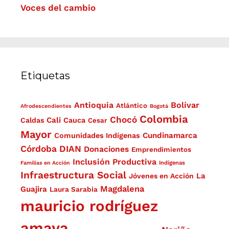
Voces del cambio
Etiquetas
Antioquia
Bolívar
Atlántico
Afrodescendientes
Bogotá
Colombia
Chocó
Cali
Caldas
Cauca
Cesar
Mayor
Cundinamarca
Comunidades Indígenas
Córdoba
DIAN
Donaciones
Emprendimientos
Inclusión Productiva
Familias en Acción
Indígenas
Infraestructura Social
La
Jóvenes en Acción
Magdalena
Guajira
Laura Sarabia
mauricio rodríguez
amaya