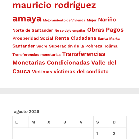
mauricio rodríguez
amaya
Nariño
Mejoramiento de Vivienda
Mujer
Obras
Pagos
Norte de Santander
No se deje engañar
Renta Ciudadana
Prosperidad Social
Santa Marta
Santander
Superación de la Pobreza
Sucre
Tolima
Transferencias
Transferencias monetarias
Monetarias Condicionadas
Valle del
Cauca
víctimas del conflicto
Víctimas
agosto 2026
L
M
X
J
V
S
D
1
2