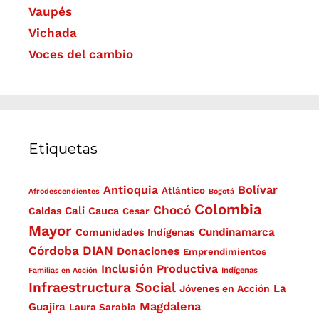
Vaupés
Vichada
Voces del cambio
Etiquetas
Antioquia
Bolívar
Atlántico
Afrodescendientes
Bogotá
Colombia
Chocó
Cali
Caldas
Cauca
Cesar
Mayor
Cundinamarca
Comunidades Indígenas
Córdoba
DIAN
Donaciones
Emprendimientos
Inclusión Productiva
Familias en Acción
Indígenas
Infraestructura Social
La
Jóvenes en Acción
Magdalena
Guajira
Laura Sarabia