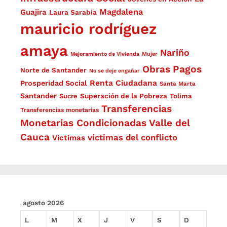
Magdalena
Guajira
Laura Sarabia
mauricio rodríguez
amaya
Nariño
Mejoramiento de Vivienda
Mujer
Obras
Pagos
Norte de Santander
No se deje engañar
Renta Ciudadana
Prosperidad Social
Santa Marta
Santander
Superación de la Pobreza
Sucre
Tolima
Transferencias
Transferencias monetarias
Monetarias Condicionadas
Valle del
Cauca
víctimas del conflicto
Víctimas
agosto 2026
L
M
X
J
V
S
D