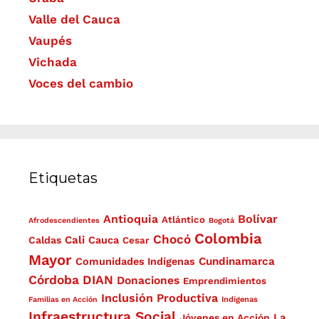
Valle del Cauca
Vaupés
Vichada
Voces del cambio
Etiquetas
Antioquia
Bolívar
Atlántico
Afrodescendientes
Bogotá
Colombia
Chocó
Cali
Caldas
Cauca
Cesar
Mayor
Cundinamarca
Comunidades Indígenas
Córdoba
DIAN
Donaciones
Emprendimientos
Inclusión Productiva
Familias en Acción
Indígenas
Infraestructura Social
La
Jóvenes en Acción