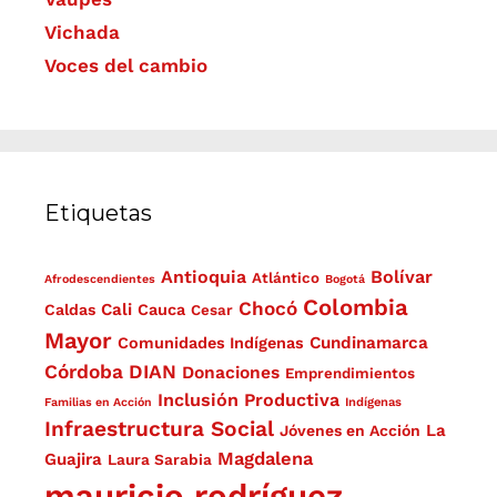
Vichada
Voces del cambio
Etiquetas
Antioquia
Bolívar
Atlántico
Afrodescendientes
Bogotá
Colombia
Chocó
Cali
Caldas
Cauca
Cesar
Mayor
Cundinamarca
Comunidades Indígenas
Córdoba
DIAN
Donaciones
Emprendimientos
Inclusión Productiva
Familias en Acción
Indígenas
Infraestructura Social
La
Jóvenes en Acción
Magdalena
Guajira
Laura Sarabia
mauricio rodríguez