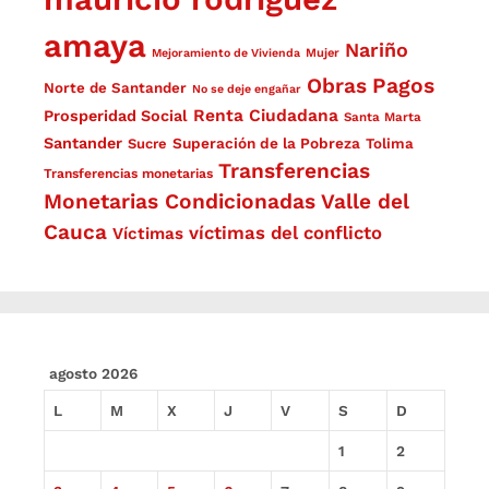
amaya
Nariño
Mejoramiento de Vivienda
Mujer
Obras
Pagos
Norte de Santander
No se deje engañar
Renta Ciudadana
Prosperidad Social
Santa Marta
Santander
Superación de la Pobreza
Sucre
Tolima
Transferencias
Transferencias monetarias
Monetarias Condicionadas
Valle del
Cauca
víctimas del conflicto
Víctimas
agosto 2026
L
M
X
J
V
S
D
1
2