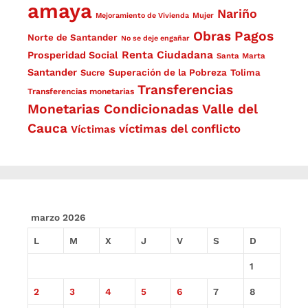
amaya
Nariño
Mejoramiento de Vivienda
Mujer
Obras
Pagos
Norte de Santander
No se deje engañar
Renta Ciudadana
Prosperidad Social
Santa Marta
Santander
Superación de la Pobreza
Sucre
Tolima
Transferencias
Transferencias monetarias
Monetarias Condicionadas
Valle del
Cauca
víctimas del conflicto
Víctimas
marzo 2026
L
M
X
J
V
S
D
1
2
3
4
5
6
7
8