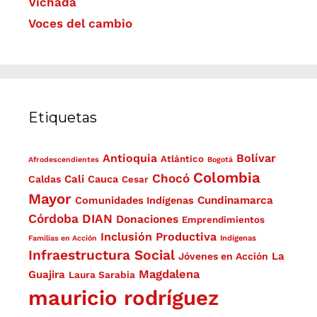
Vichada
Voces del cambio
Etiquetas
Antioquia
Bolívar
Atlántico
Afrodescendientes
Bogotá
Colombia
Chocó
Cali
Caldas
Cauca
Cesar
Mayor
Cundinamarca
Comunidades Indígenas
Córdoba
DIAN
Donaciones
Emprendimientos
Inclusión Productiva
Familias en Acción
Indígenas
Infraestructura Social
La
Jóvenes en Acción
Magdalena
Guajira
Laura Sarabia
mauricio rodríguez