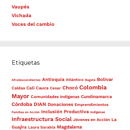
Vaupés
Vichada
Voces del cambio
Etiquetas
Antioquia
Bolívar
Atlántico
Afrodescendientes
Bogotá
Colombia
Chocó
Cali
Caldas
Cauca
Cesar
Mayor
Cundinamarca
Comunidades Indígenas
Córdoba
DIAN
Donaciones
Emprendimientos
Inclusión Productiva
Familias en Acción
Indígenas
Infraestructura Social
La
Jóvenes en Acción
Magdalena
Guajira
Laura Sarabia