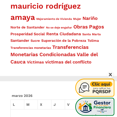
mauricio rodríguez
amaya
Nariño
Mejoramiento de Vivienda
Mujer
Obras
Pagos
Norte de Santander
No se deje engañar
Renta Ciudadana
Prosperidad Social
Santa Marta
Santander
Superación de la Pobreza
Sucre
Tolima
Transferencias
Transferencias monetarias
Monetarias Condicionadas
Valle del
Cauca
víctimas del conflicto
Víctimas
marzo 2026
L
M
X
J
V
S
D
1