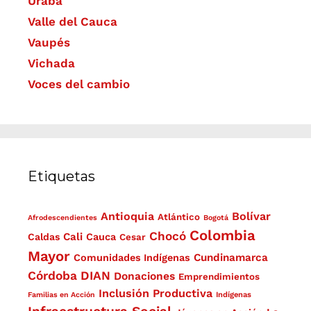
Urabá
Valle del Cauca
Vaupés
Vichada
Voces del cambio
Etiquetas
Antioquia
Bolívar
Atlántico
Afrodescendientes
Bogotá
Colombia
Chocó
Cali
Caldas
Cauca
Cesar
Mayor
Cundinamarca
Comunidades Indígenas
Córdoba
DIAN
Donaciones
Emprendimientos
Inclusión Productiva
Familias en Acción
Indígenas