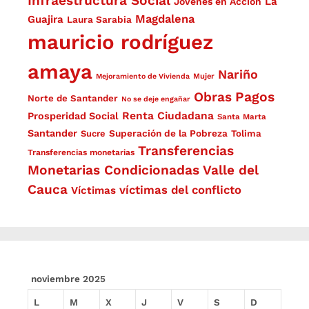
Infraestructura Social
La
Jóvenes en Acción
Magdalena
Guajira
Laura Sarabia
mauricio rodríguez
amaya
Nariño
Mejoramiento de Vivienda
Mujer
Obras
Pagos
Norte de Santander
No se deje engañar
Renta Ciudadana
Prosperidad Social
Santa Marta
Santander
Superación de la Pobreza
Sucre
Tolima
Transferencias
Transferencias monetarias
Monetarias Condicionadas
Valle del
Cauca
víctimas del conflicto
Víctimas
noviembre 2025
L
M
X
J
V
S
D