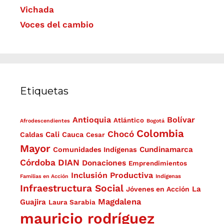
Vichada
Voces del cambio
Etiquetas
Antioquia
Bolívar
Atlántico
Afrodescendientes
Bogotá
Colombia
Chocó
Cali
Caldas
Cauca
Cesar
Mayor
Cundinamarca
Comunidades Indígenas
Córdoba
DIAN
Donaciones
Emprendimientos
Inclusión Productiva
Familias en Acción
Indígenas
Infraestructura Social
La
Jóvenes en Acción
Magdalena
Guajira
Laura Sarabia
mauricio rodríguez