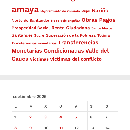
amaya
Nariño
Mejoramiento de Vivienda
Mujer
Obras
Pagos
Norte de Santander
No se deje engañar
Renta Ciudadana
Prosperidad Social
Santa Marta
Santander
Superación de la Pobreza
Sucre
Tolima
Transferencias
Transferencias monetarias
Monetarias Condicionadas
Valle del
Cauca
víctimas del conflicto
Víctimas
septiembre 2025
L
M
X
J
V
S
D
1
2
3
4
5
6
7
8
9
10
11
12
13
14