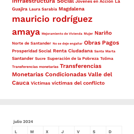
Infraestructura Social
La
Jóvenes en Acción
Magdalena
Guajira
Laura Sarabia
mauricio rodríguez
amaya
Nariño
Mejoramiento de Vivienda
Mujer
Obras
Pagos
Norte de Santander
No se deje engañar
Renta Ciudadana
Prosperidad Social
Santa Marta
Santander
Superación de la Pobreza
Sucre
Tolima
Transferencias
Transferencias monetarias
Monetarias Condicionadas
Valle del
Cauca
víctimas del conflicto
Víctimas
julio 2024
L
M
X
J
V
S
D