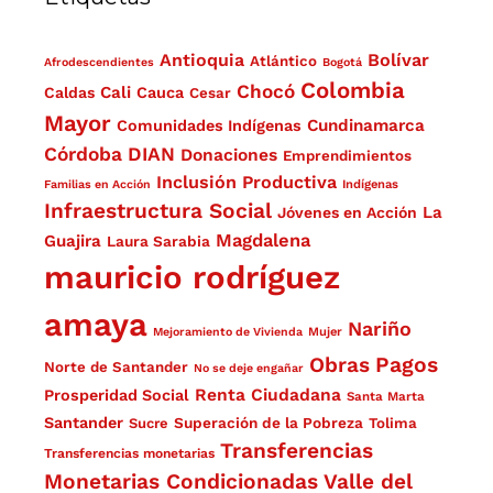
Antioquia
Bolívar
Atlántico
Afrodescendientes
Bogotá
Colombia
Chocó
Cali
Caldas
Cauca
Cesar
Mayor
Cundinamarca
Comunidades Indígenas
Córdoba
DIAN
Donaciones
Emprendimientos
Inclusión Productiva
Familias en Acción
Indígenas
Infraestructura Social
La
Jóvenes en Acción
Magdalena
Guajira
Laura Sarabia
mauricio rodríguez
amaya
Nariño
Mejoramiento de Vivienda
Mujer
Obras
Pagos
Norte de Santander
No se deje engañar
Renta Ciudadana
Prosperidad Social
Santa Marta
Santander
Superación de la Pobreza
Sucre
Tolima
Transferencias
Transferencias monetarias
Monetarias Condicionadas
Valle del