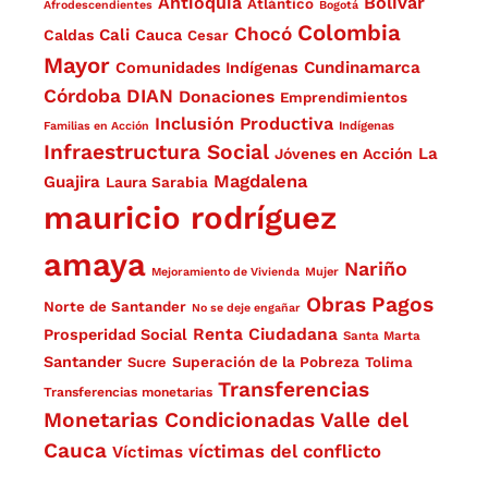
Antioquia
Bolívar
Atlántico
Afrodescendientes
Bogotá
Colombia
Chocó
Cali
Caldas
Cauca
Cesar
Mayor
Cundinamarca
Comunidades Indígenas
Córdoba
DIAN
Donaciones
Emprendimientos
Inclusión Productiva
Familias en Acción
Indígenas
Infraestructura Social
La
Jóvenes en Acción
Magdalena
Guajira
Laura Sarabia
mauricio rodríguez
amaya
Nariño
Mejoramiento de Vivienda
Mujer
Obras
Pagos
Norte de Santander
No se deje engañar
Renta Ciudadana
Prosperidad Social
Santa Marta
Santander
Superación de la Pobreza
Sucre
Tolima
Transferencias
Transferencias monetarias
Monetarias Condicionadas
Valle del
Cauca
víctimas del conflicto
Víctimas