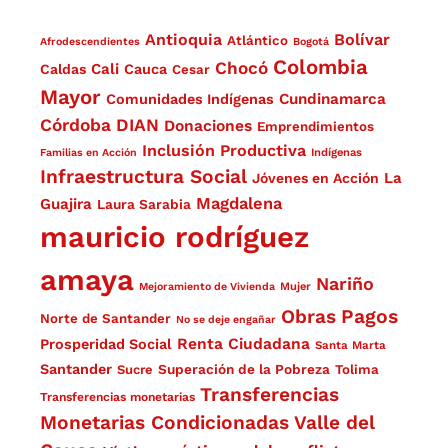
Antioquia
Bolívar
Atlántico
Afrodescendientes
Bogotá
Colombia
Chocó
Cali
Caldas
Cauca
Cesar
Mayor
Cundinamarca
Comunidades Indígenas
Córdoba
DIAN
Donaciones
Emprendimientos
Inclusión Productiva
Familias en Acción
Indígenas
Infraestructura Social
La
Jóvenes en Acción
Magdalena
Guajira
Laura Sarabia
mauricio rodríguez
amaya
Nariño
Mejoramiento de Vivienda
Mujer
Obras
Pagos
Norte de Santander
No se deje engañar
Renta Ciudadana
Prosperidad Social
Santa Marta
Santander
Superación de la Pobreza
Sucre
Tolima
Transferencias
Transferencias monetarias
Monetarias Condicionadas
Valle del