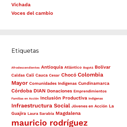
Vichada
Voces del cambio
Etiquetas
Antioquia
Bolívar
Atlántico
Afrodescendientes
Bogotá
Colombia
Chocó
Cali
Caldas
Cauca
Cesar
Mayor
Cundinamarca
Comunidades Indígenas
Córdoba
DIAN
Donaciones
Emprendimientos
Inclusión Productiva
Familias en Acción
Indígenas
Infraestructura Social
La
Jóvenes en Acción
Magdalena
Guajira
Laura Sarabia
mauricio rodríguez