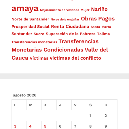
amaya
Nariño
Mejoramiento de Vivienda
Mujer
Obras
Pagos
Norte de Santander
No se deje engañar
Renta Ciudadana
Prosperidad Social
Santa Marta
Santander
Superación de la Pobreza
Sucre
Tolima
Transferencias
Transferencias monetarias
Monetarias Condicionadas
Valle del
Cauca
víctimas del conflicto
Víctimas
agosto 2026
L
M
X
J
V
S
D
1
2
3
4
5
6
7
8
9